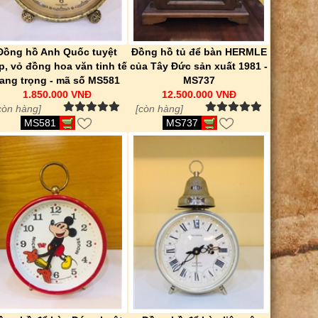
Đồng hồ Anh Quốc tuyệt
Đồng hồ tủ để bàn HERMLE
p, vỏ đồng hoa văn tinh tế
của Tây Đức sản xuất 1981 -
ang trọng - mã số MS581
MS737
1.850.000 VNĐ
12.500.000 VNĐ
còn hàng]
[còn hàng]
MS581
MS737