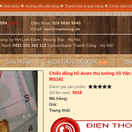
❃
❃
❃
❃
Giới thiệu
Hướng dẫn đặt hàng
Thanh toán & giao hàng
Chính sách b
2984
(24/7)
Điện thoại:
024 6680 9640
Email:
ceo@namsang.vn
Chung cư HH Linh Đàm - Hoàng Mai - Hà Nội
ị Hạnh
0451 001 392 115
Vietcombank Thành Công - Hà Nội
SẢN PHẨM
KIẾN THỨC ĐỒ XƯA
CH
Chiếc đồng hồ được thủ tướng Võ Văn K
MS142
Đánh giá sản phẩm:
Số lần xem:
5918
Mã hàng:
Giá:
Trạng thái: