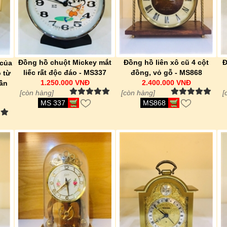
Đồng hồ chuột Mickey mắt
Đồng hồ liên xô cũ 4 cột
Đ
 của
liếc rất độc đáo - MS337
đồng, vỏ gỗ - MS868
o từ
1.250.000 VNĐ
2.400.000 VNĐ
ần
[còn hàng]
[còn hàng]
[
MS 337
MS868