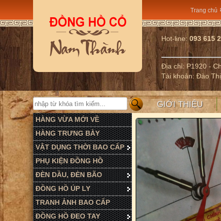
Trang chủ
Hot-line:
093 615 
Địa chỉ: P1920 - 
Tài khoản: Đào Th
GIỚI THIỆU
HÀNG VỪA MỚI VỀ
HÀNG TRƯNG BÀY
VẬT DỤNG THỜI BAO CẤP
PHỤ KIỆN ĐỒNG HỒ
ĐÈN DẦU, ĐÈN BÃO
ĐỒNG HỒ ÚP LY
TRANH ẢNH BAO CẤP
ĐỒNG HỒ ĐEO TAY