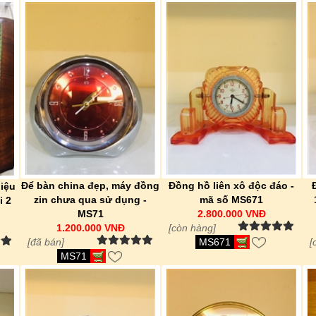
Để bàn china đẹp, máy đồng
Đồng hồ liên xô độc đáo -
iệu
zin chưa qua sử dụng -
mã số MS671
i 2
MS71
2.800.000 VNĐ
1.200.000 VNĐ
[còn hàng]
[đã bán]
MS671
[
MS71