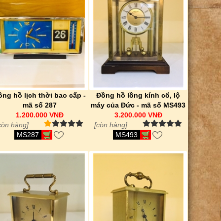
ồng hồ lịch thời bao cấp -
Đồng hồ lồng kính cổ, lộ
mã số 287
máy của Đức - mã số MS493
1.200.000 VNĐ
3.200.000 VNĐ
còn hàng]
[còn hàng]
MS287
MS493