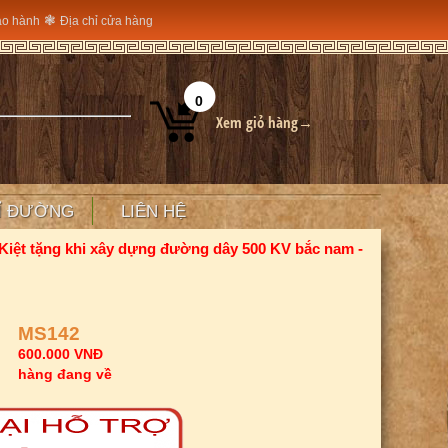
❃
ảo hành
Địa chỉ cửa hàng
0
Xem giỏ hàng→
Ỉ ĐƯỜNG
LIÊN HỆ
iệt tặng khi xây dựng đường dây 500 KV bắc nam -
MS142
600.000 VNĐ
hàng đang về