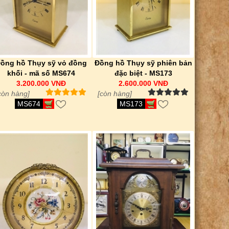
ồng hồ Thụy sỹ vỏ đồng
Đồng hồ Thụy sỹ phiên bản
khối - mã số MS674
đặc biệt - MS173
3.200.000 VNĐ
2.600.000 VNĐ
còn hàng]
[còn hàng]
MS674
MS173