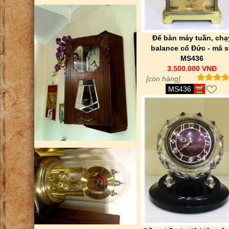
Để bàn máy tuần, chạ
balance cổ Đức - mã 
MS436
3.500.000 VNĐ
[còn hàng]
MS436