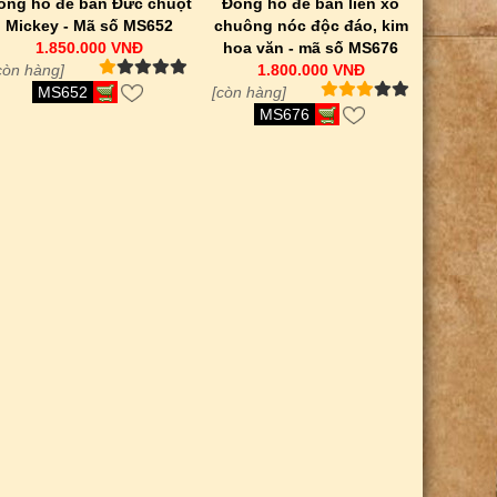
ồng hồ để bàn Đức chuột
Đồng hồ để bàn liên xô
Mickey - Mã số MS652
chuông nóc độc đáo, kim
1.850.000 VNĐ
hoa văn - mã số MS676
còn hàng]
1.800.000 VNĐ
MS652
[còn hàng]
MS676