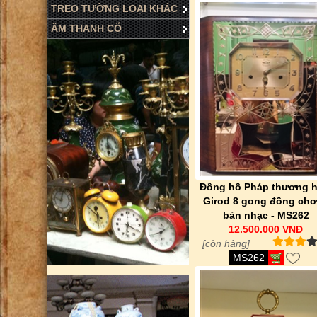
TREO TƯỜNG LOẠI KHÁC
ÂM THANH CỔ
Đồng hồ Pháp thương h
Girod 8 gong đồng chơ
bản nhạc - MS262
12.500.000 VNĐ
[còn hàng]
MS262