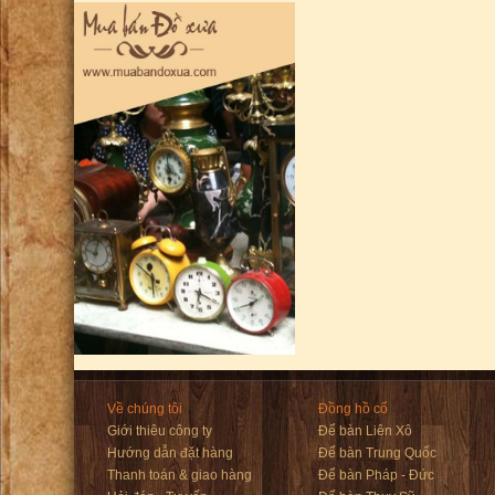
Về chúng tôi
Đồng hồ cổ
Giới thiêu công ty
Để bàn Liên Xô
Hướng dẫn đặt hàng
Để bàn Trung Quốc
Thanh toán & giao hàng
Để bàn Pháp - Đức