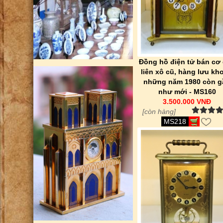
Đồng hồ điện tử bán cơ
liên xô cũ, hàng lưu kh
những năm 1980 còn g
như mới - MS160
3.500.000 VNĐ
[còn hàng]
MS218