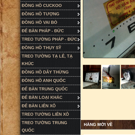
ĐỒNG HỒ CUCKOO
ĐỒNG HỒ TƯỢNG
ĐỒNG HỒ VAI BÒ
ĐỂ BÀN PHÁP - ĐỨC
TREO TƯỜNG PHÁP - ĐỨC
ĐỒNG HỒ THỤY SỸ
TREO TƯỜNG TẠ LÊ, TẠ
KHÚC
ĐỒNG HỒ DÂY THỪNG
ĐỒNG HỒ ANH QUỐC
ĐỂ BÀN TRUNG QUỐC
ĐỂ BÀN LOẠI KHÁC
ĐỂ BÀN LIÊN XÔ
TREO TƯỜNG LIÊN XÔ
TREO TƯỜNG TRUNG
HÀNG MỚI VỀ
QUỐC