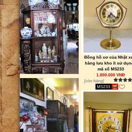
Đồng hồ cơ của Nhật x
hàng lưu kho ít sử dụn
mã số MS233
1.800.000 VNĐ
[còn hàng]
MS233