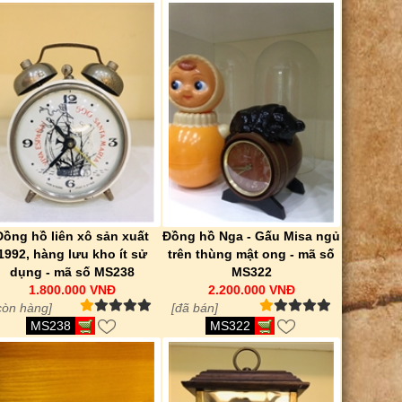
Đồng hồ liên xô sản xuất
Đồng hồ Nga - Gấu Misa ngủ
1992, hàng lưu kho ít sử
trên thùng mật ong - mã số
dụng - mã số MS238
MS322
1.800.000 VNĐ
2.200.000 VNĐ
còn hàng]
[đã bán]
MS238
MS322