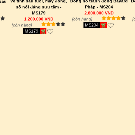
Vệ tinh sâu tuổi, máy đồng,
Đồng hồ tranh động Bayard
Đ
 sâu
số nổi đáng sưu tầm -
Pháp - MS204
MS179
2.800.000 VNĐ
1.200.000 VNĐ
[còn hàng]
[
[còn hàng]
MS204
MS179