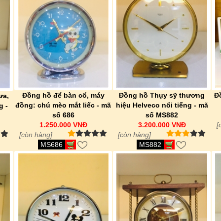
Đồng hồ để bàn cổ, máy
Đồng hồ Thụy sỹ thương
Đ
ưa,
đồng: chú mèo mắt liếc - mã
hiệu Helveco nổi tiếng - mã
g -
số 686
số MS882
1.250.000 VNĐ
3.200.000 VNĐ
[
[còn hàng]
[còn hàng]
MS686
MS882