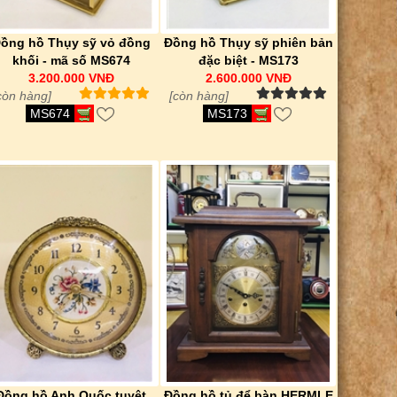
ồng hồ Thụy sỹ vỏ đồng
Đồng hồ Thụy sỹ phiên bản
khối - mã số MS674
đặc biệt - MS173
3.200.000 VNĐ
2.600.000 VNĐ
còn hàng]
[còn hàng]
MS674
MS173
Đồng hồ Anh Quốc tuyệt
Đồng hồ tủ để bàn HERMLE