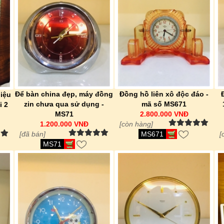
Để bàn china đẹp, máy đồng
Đồng hồ liên xô độc đáo -
iệu
zin chưa qua sử dụng -
mã số MS671
i 2
MS71
2.800.000 VNĐ
1.200.000 VNĐ
[còn hàng]
[đã bán]
MS671
[
MS71