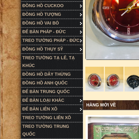
ĐỒNG HỒ CUCKOO
ĐỒNG HỒ TƯỢNG
ĐỒNG HỒ VAI BÒ
ĐỂ BÀN PHÁP - ĐỨC
TREO TƯỜNG PHÁP - ĐỨC
ĐỒNG HỒ THỤY SỸ
TREO TƯỜNG TẠ LÊ, TẠ
KHÚC
ĐỒNG HỒ DÂY THỪNG
ĐỒNG HỒ ANH QUỐC
ĐỂ BÀN TRUNG QUỐC
ĐỂ BÀN LOẠI KHÁC
HÀNG MỚI VỀ
ĐỂ BÀN LIÊN XÔ
TREO TƯỜNG LIÊN XÔ
TREO TƯỜNG TRUNG
QUỐC