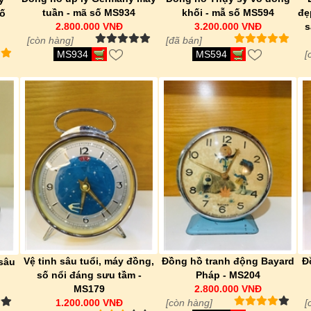
tuần - mã số MS934
khối - mẫ số MS594
đẹ
số
2.800.000 VNĐ
3.200.000 VNĐ
s
[còn hàng]
[đã bán]
MS934
MS594
[
Vệ tinh sâu tuổi, máy đồng,
Đồng hồ tranh động Bayard
Đ
 sâu
số nổi đáng sưu tầm -
Pháp - MS204
MS179
2.800.000 VNĐ
1.200.000 VNĐ
[còn hàng]
[