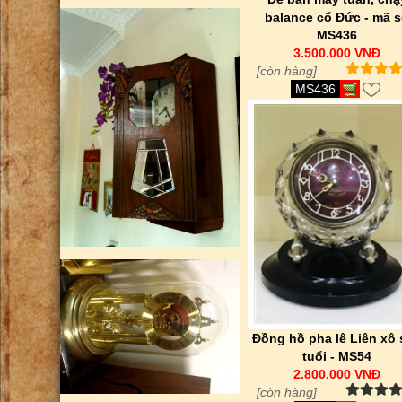
balance cổ Đức - mã 
MS436
3.500.000 VNĐ
[còn hàng]
MS436
Đồng hồ pha lê Liên xô
tuổi - MS54
2.800.000 VNĐ
[còn hàng]