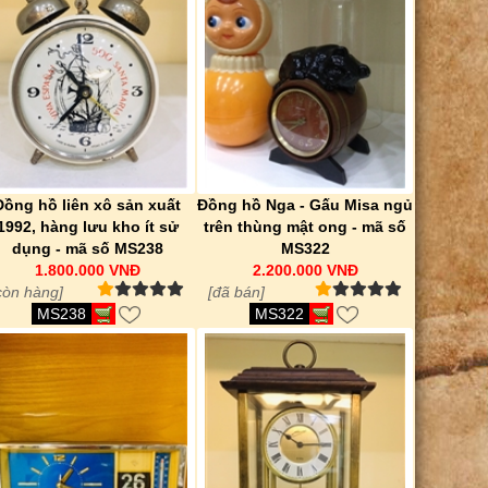
Đồng hồ liên xô sản xuất
Đồng hồ Nga - Gấu Misa ngủ
1992, hàng lưu kho ít sử
trên thùng mật ong - mã số
dụng - mã số MS238
MS322
1.800.000 VNĐ
2.200.000 VNĐ
còn hàng]
[đã bán]
MS238
MS322