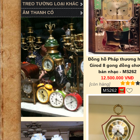
TREO TƯỜNG LOẠI KHÁC
ÂM THANH CỔ
Đồng hồ Pháp thương h
Girod 8 gong đồng chơ
bản nhạc - MS262
12.500.000 VNĐ
[còn hàng]
MS262