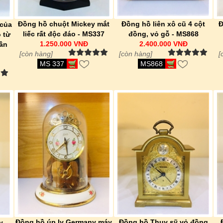
Đồng hồ chuột Mickey mắt
Đồng hồ liên xô cũ 4 cột
Đ
 của
liếc rất độc đáo - MS337
đồng, vỏ gỗ - MS868
o từ
1.250.000 VNĐ
2.400.000 VNĐ
ần
[còn hàng]
[còn hàng]
[
MS 337
MS868
Đồng hồ úp ly Germany máy
Đồng hồ Thụy sỹ vỏ đồng
y