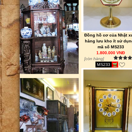
Đồng hồ cơ của Nhật x
hàng lưu kho ít sử dụn
mã số MS233
1.800.000 VNĐ
[còn hàng]
MS233