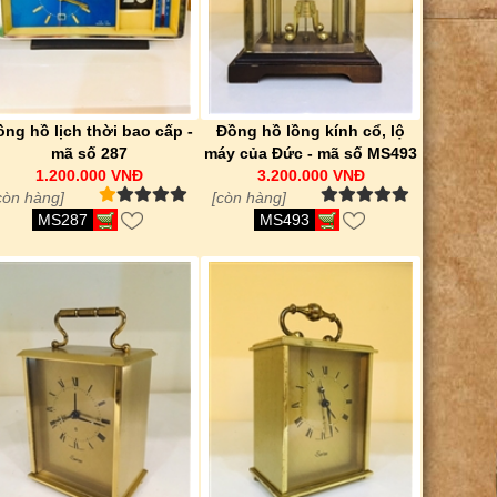
ồng hồ lịch thời bao cấp -
Đồng hồ lồng kính cổ, lộ
mã số 287
máy của Đức - mã số MS493
1.200.000 VNĐ
3.200.000 VNĐ
còn hàng]
[còn hàng]
MS287
MS493