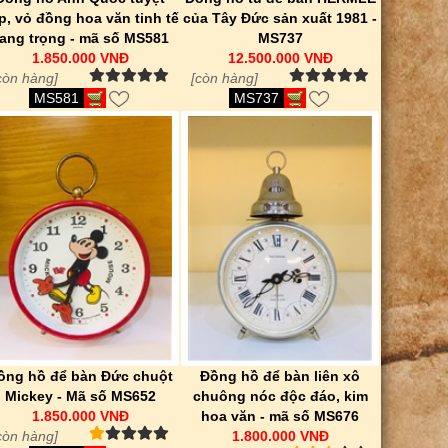
p, vỏ đồng hoa văn tinh tế
của Tây Đức sản xuất 1981 -
ang trọng - mã số MS581
MS737
1.850.000 VNĐ
12.500.000 VNĐ
còn hàng]
[còn hàng]
MS581
MS737
ồng hồ để bàn Đức chuột
Đồng hồ để bàn liên xô
Mickey - Mã số MS652
chuông nóc độc đáo, kim
1.850.000 VNĐ
hoa văn - mã số MS676
còn hàng]
1.800.000 VNĐ