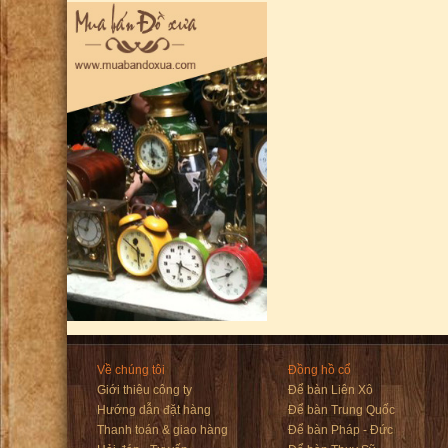
Về chúng tôi
Đồng hồ cổ
Giới thiêu công ty
Để bàn Liên Xô
Hướng dẫn đặt hàng
Để bàn Trung Quốc
Thanh toán & giao hàng
Để bàn Pháp - Đức