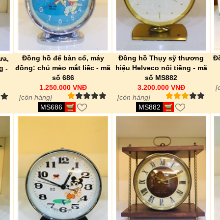
Đồng hồ để bàn cổ, máy
Đồng hồ Thụy sỹ thương
Đ
ưa,
đồng: chú mèo mắt liếc - mã
hiệu Helveco nổi tiếng - mã
g -
số 686
số MS882
1.250.000 VNĐ
3.200.000 VNĐ
[
[còn hàng]
[còn hàng]
MS686
MS882