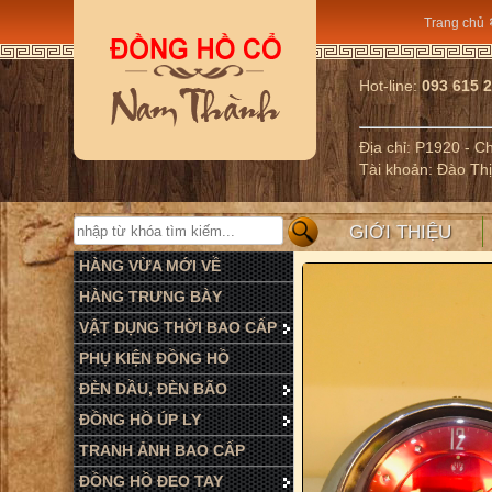
Trang chủ
Hot-line:
093 615 
Địa chỉ: P1920 - 
Tài khoản: Đào Th
GIỚI THIỆU
HÀNG VỪA MỚI VỀ
HÀNG TRƯNG BÀY
VẬT DỤNG THỜI BAO CẤP
PHỤ KIỆN ĐỒNG HỒ
ĐÈN DẦU, ĐÈN BÃO
ĐỒNG HỒ ÚP LY
TRANH ẢNH BAO CẤP
ĐỒNG HỒ ĐEO TAY