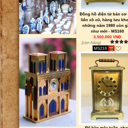
Đồng hồ điện tử bán cơ
liên xô cũ, hàng lưu kh
những năm 1980 còn g
như mới - MS160
3.500.000 VNĐ
[còn hàng]
MS218
Để bàn máy tuần, chạ