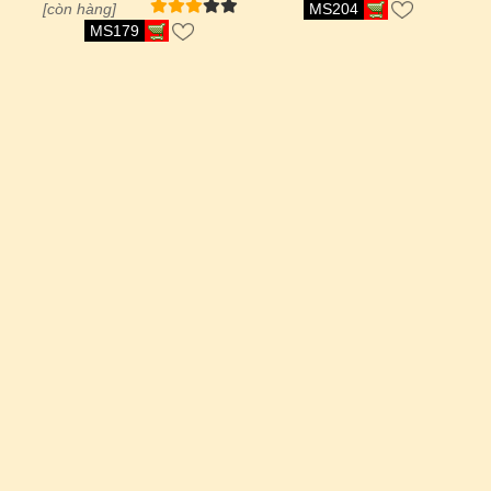
[còn hàng]
MS204
MS179