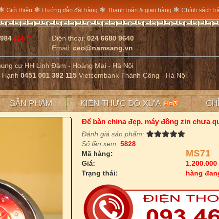
❃
❃
❃
❃
Giới thiệu
Hướng dẫn đặt hàng
Thanh toán & giao hàng
Chính sách b
2984
(24/7)
Điện thoại:
024 6680 9640
Email:
ceo@namsang.vn
Chung cư HH Linh Đàm - Hoàng Mai - Hà Nội
ị Hạnh
0451 001 392 115
Vietcombank Thành Công - Hà Nội
SẢN PHẨM
KIẾN THỨC ĐỒ XƯA
CH
Để bàn china đẹp, máy đồng zin chưa q
Đánh giá sản phẩm:
Số lần xem:
5828
MS71
Mã hàng:
Giá:
1.200.000
Trạng thái:
hàng đan