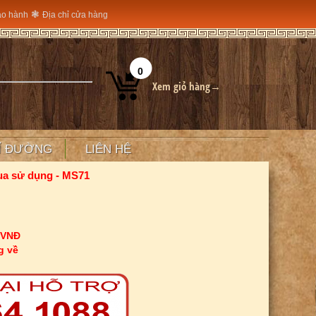
❃
ảo hành
Địa chỉ cửa hàng
0
Xem giỏ hàng→
Ỉ ĐƯỜNG
LIÊN HỆ
ua sử dụng - MS71
 VNĐ
g về