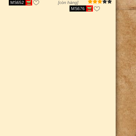
MS652
[còn hàng]
MS676