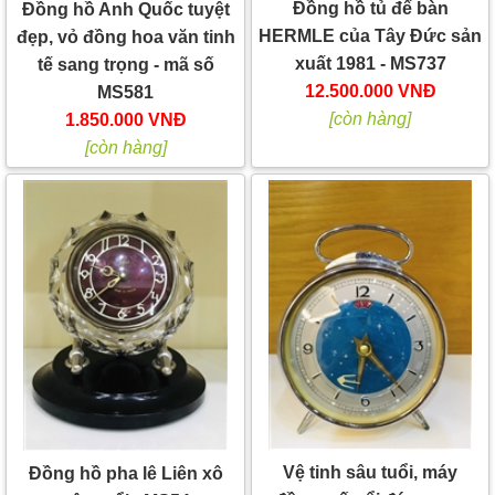
Đồng hồ tủ để bàn
Đồng hồ Anh Quốc tuyệt
HERMLE của Tây Đức sản
đẹp, vỏ đồng hoa văn tinh
xuất 1981 - MS737
tế sang trọng - mã số
12.500.000 VNĐ
MS581
[còn hàng]
1.850.000 VNĐ
[còn hàng]
Vệ tinh sâu tuổi, máy
Đồng hồ pha lê Liên xô