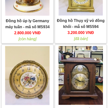
Đồng hồ Thụy sỹ vỏ đồng
Đồng hồ úp ly Germany
khối - mẫ số MS594
máy tuần - mã số MS934
3.200.000 VNĐ
2.800.000 VNĐ
[đã bán]
[còn hàng]