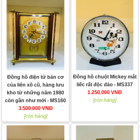
Đồng hồ chuột Mickey mắt
Đồng hồ điện tử bán cơ
liếc rất độc đáo - MS337
của liên xô cũ, hàng lưu
1.250.000 VNĐ
kho từ những năm 1980
[còn hàng]
còn gần như mới - MS160
3.500.000 VNĐ
[còn hàng]