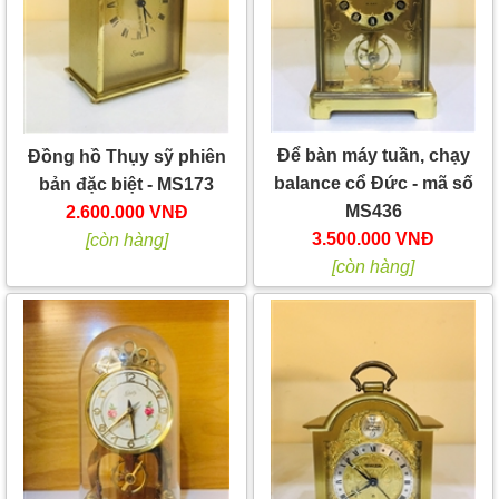
Để bàn máy tuần, chạy
Đồng hồ Thụy sỹ phiên
balance cổ Đức - mã số
bản đặc biệt - MS173
MS436
2.600.000 VNĐ
3.500.000 VNĐ
[còn hàng]
[còn hàng]