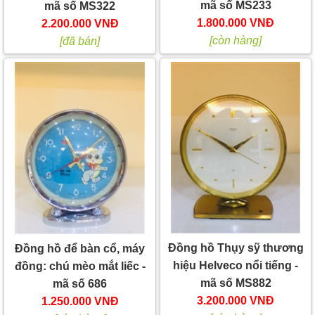
mã số MS233
mã số MS322
1.800.000 VNĐ
2.200.000 VNĐ
[còn hàng]
[đã bán]
Đồng hồ Thụy sỹ thương
Đồng hồ để bàn cổ, máy
hiệu Helveco nổi tiếng -
đồng: chú mèo mắt liếc -
mã số MS882
mã số 686
3.200.000 VNĐ
1.250.000 VNĐ