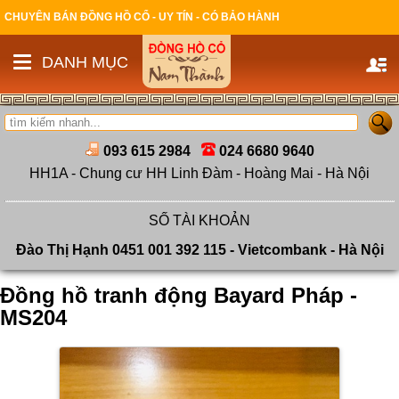
CHUYÊN BÁN ĐỒNG HỒ CỔ - UY TÍN - CÓ BẢO HÀNH
DANH MỤC
093 615 2984
024 6680 9640
HH1A - Chung cư HH Linh Đàm - Hoàng Mai - Hà Nội
SỐ TÀI KHOẢN
Đào Thị Hạnh 0451 001 392 115 - Vietcombank - Hà Nội
Đồng hồ tranh động Bayard Pháp -
MS204