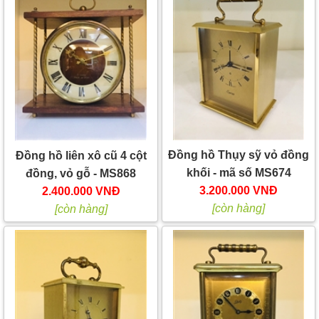
Đồng hồ Thụy sỹ vỏ đồng
Đồng hồ liên xô cũ 4 cột
khối - mã số MS674
đồng, vỏ gỗ - MS868
3.200.000 VNĐ
2.400.000 VNĐ
[còn hàng]
[còn hàng]