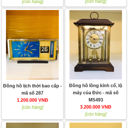
[còn hàng]
[còn hàng]
Đồng hồ lồng kính cổ, lộ
Đồng hồ lịch thời bao cấp -
máy của Đức - mã số
mã số 287
MS493
1.200.000 VNĐ
3.200.000 VNĐ
[còn hàng]
[còn hàng]