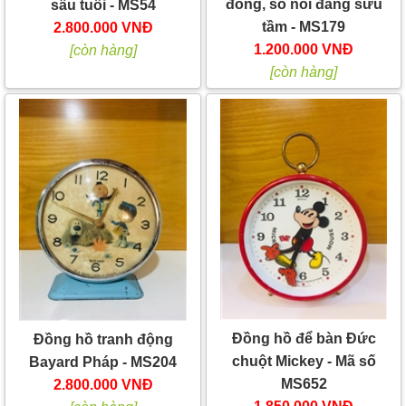
đồng, số nổi đáng sưu
sâu tuổi - MS54
tầm - MS179
2.800.000 VNĐ
1.200.000 VNĐ
[còn hàng]
[còn hàng]
Đồng hồ để bàn Đức
Đồng hồ tranh động
chuột Mickey - Mã số
Bayard Pháp - MS204
MS652
2.800.000 VNĐ