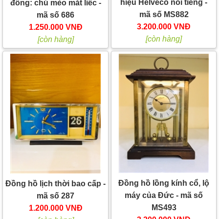
hiệu Helveco nổi tiếng -
đồng: chú mèo mắt liếc -
mã số MS882
mã số 686
3.200.000 VNĐ
1.250.000 VNĐ
[còn hàng]
[còn hàng]
Đồng hồ lồng kính cổ, lộ
Đồng hồ lịch thời bao cấp -
máy của Đức - mã số
mã số 287
MS493
1.200.000 VNĐ