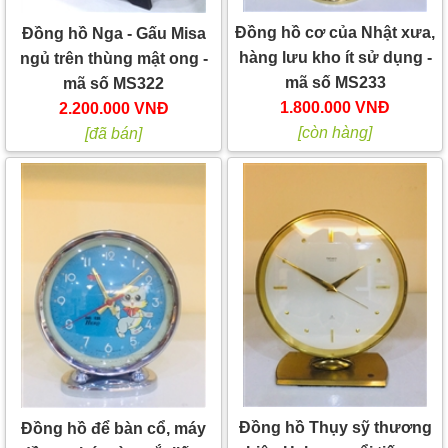
Đồng hồ cơ của Nhật xưa,
Đồng hồ Nga - Gấu Misa
hàng lưu kho ít sử dụng -
ngủ trên thùng mật ong -
mã số MS233
mã số MS322
1.800.000 VNĐ
2.200.000 VNĐ
[còn hàng]
[đã bán]
Đồng hồ Thụy sỹ thương
Đồng hồ để bàn cổ, máy