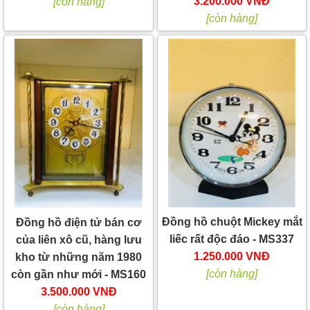
3.200.000 VNĐ
[còn hàng]
[còn hàng]
Đồng hồ chuột Mickey mắt
Đồng hồ điện tử bán cơ
liếc rất độc đáo - MS337
của liên xô cũ, hàng lưu
1.250.000 VNĐ
kho từ những năm 1980
[còn hàng]
còn gần như mới - MS160
3.500.000 VNĐ
[còn hàng]