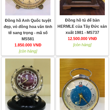
Đồng hồ tủ để bàn
Đồng hồ Anh Quốc tuyệt
HERMLE của Tây Đức sản
đẹp, vỏ đồng hoa văn tinh
xuất 1981 - MS737
tế sang trọng - mã số
12.500.000 VNĐ
MS581
[còn hàng]
1.850.000 VNĐ
[còn hàng]