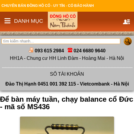
CHUYÊN BÁN ĐỒNG HỒ CỔ - UY TÍN - CÓ BẢO HÀNH
DANH MỤC
093 615 2984
024 6680 9640
HH1A - Chung cư HH Linh Đàm - Hoàng Mai - Hà Nội
SỐ TÀI KHOẢN
Đào Thị Hạnh 0451 001 392 115 - Vietcombank - Hà Nội
Để bàn máy tuần, chạy balance cổ Đức
- mã số MS436