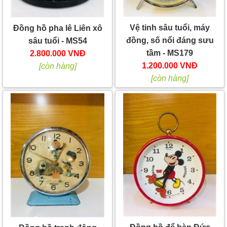
Vệ tinh sâu tuổi, máy
Đồng hồ pha lê Liên xô
đồng, số nổi đáng sưu
sâu tuổi - MS54
tầm - MS179
2.800.000 VNĐ
1.200.000 VNĐ
[còn hàng]
[còn hàng]