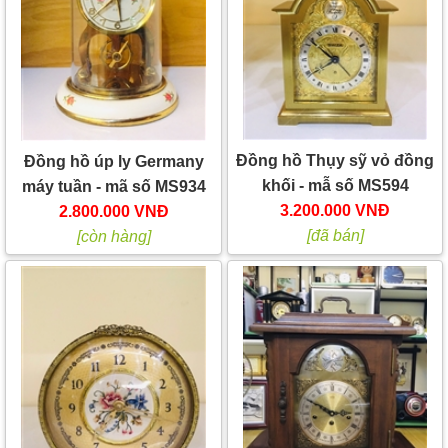
Đồng hồ Thụy sỹ vỏ đồng
Đồng hồ úp ly Germany
khối - mẫ số MS594
máy tuần - mã số MS934
3.200.000 VNĐ
2.800.000 VNĐ
[đã bán]
[còn hàng]