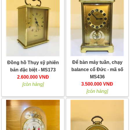
Để bàn máy tuần, chạy
Đồng hồ Thụy sỹ phiên
balance cổ Đức - mã số
bản đặc biệt - MS173
MS436
2.600.000 VNĐ
3.500.000 VNĐ
[còn hàng]
[còn hàng]