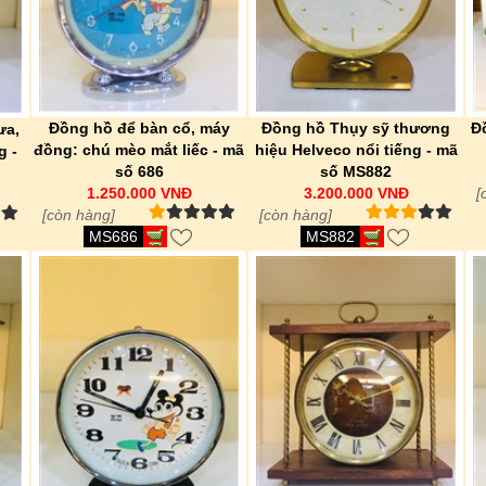
Đồng hồ để bàn cổ, máy
Đồng hồ Thụy sỹ thương
Đ
ưa,
đồng: chú mèo mắt liếc - mã
hiệu Helveco nổi tiếng - mã
g -
số 686
số MS882
1.250.000 VNĐ
3.200.000 VNĐ
[
[còn hàng]
[còn hàng]
MS686
MS882