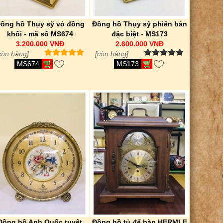
ồng hồ Thụy sỹ vỏ đồng
Đồng hồ Thụy sỹ phiên bản
khối - mã số MS674
đặc biệt - MS173
3.200.000 VNĐ
2.600.000 VNĐ
còn hàng]
[còn hàng]
MS674
MS173
Đồng hồ Anh Quốc tuyệt
Đồng hồ tủ để bàn HERMLE