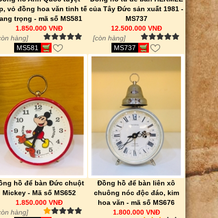
p, vỏ đồng hoa văn tinh tế
của Tây Đức sản xuất 1981 -
ang trọng - mã số MS581
MS737
1.850.000 VNĐ
12.500.000 VNĐ
còn hàng]
[còn hàng]
MS581
MS737
ồng hồ để bàn Đức chuột
Đồng hồ để bàn liên xô
Mickey - Mã số MS652
chuông nóc độc đáo, kim
1.850.000 VNĐ
hoa văn - mã số MS676
còn hàng]
1.800.000 VNĐ