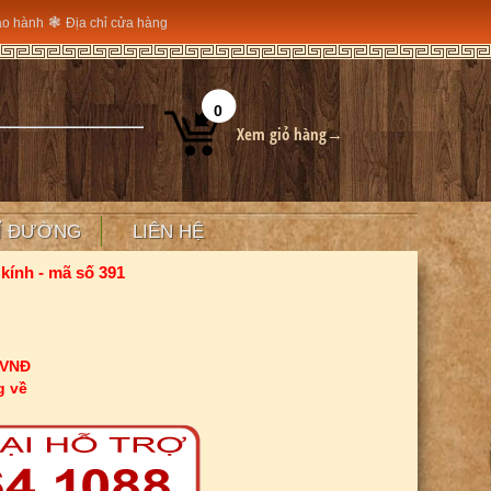
❃
ảo hành
Địa chỉ cửa hàng
0
Xem giỏ hàng→
Ỉ ĐƯỜNG
LIÊN HỆ
kính - mã số 391
 VNĐ
g về