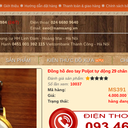
❃
❃
❃
❃
Giới thiệu
Hướng dẫn đặt hàng
Thanh toán & giao hàng
Chính sách b
2984
(24/7)
Điện thoại:
024 6680 9640
Email:
ceo@namsang.vn
Chung cư HH Linh Đàm - Hoàng Mai - Hà Nội
ị Hạnh
0451 001 392 115
Vietcombank Thành Công - Hà Nội
SẢN PHẨM
KIẾN THỨC ĐỒ XƯA
CH
Đồng hồ đeo tay Poljot tự động 29 chân 
Đánh giá sản phẩm:
Số lần xem:
10037
MS391
Mã hàng:
Giá:
4.000.000
Trạng thái:
hàng đan