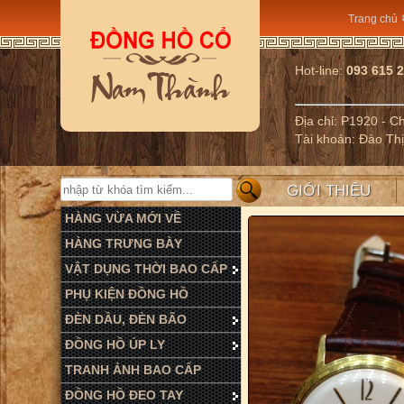
Trang chủ
Hot-line:
093 615 
Địa chỉ: P1920 - 
Tài khoản: Đào Th
GIỚI THIỆU
HÀNG VỪA MỚI VỀ
HÀNG TRƯNG BÀY
VẬT DỤNG THỜI BAO CẤP
PHỤ KIỆN ĐỒNG HỒ
ĐÈN DẦU, ĐÈN BÃO
ĐỒNG HỒ ÚP LY
TRANH ẢNH BAO CẤP
ĐỒNG HỒ ĐEO TAY