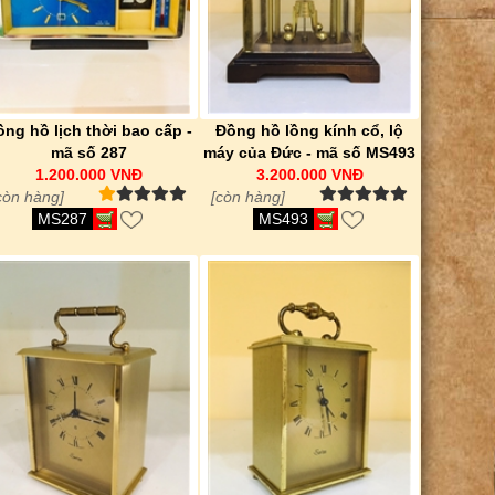
ồng hồ lịch thời bao cấp -
Đồng hồ lồng kính cổ, lộ
mã số 287
máy của Đức - mã số MS493
1.200.000 VNĐ
3.200.000 VNĐ
còn hàng]
[còn hàng]
MS287
MS493