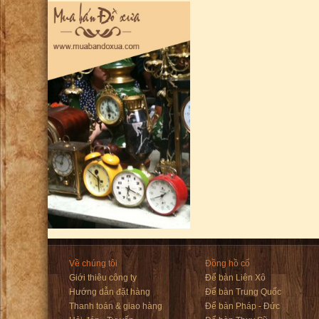
Về chúng tôi
Đồng hồ cổ
Giới thiêu công ty
Để bàn Liên Xô
Hướng dẫn đặt hàng
Để bàn Trung Quốc
Thanh toán & giao hàng
Để bàn Pháp - Đức