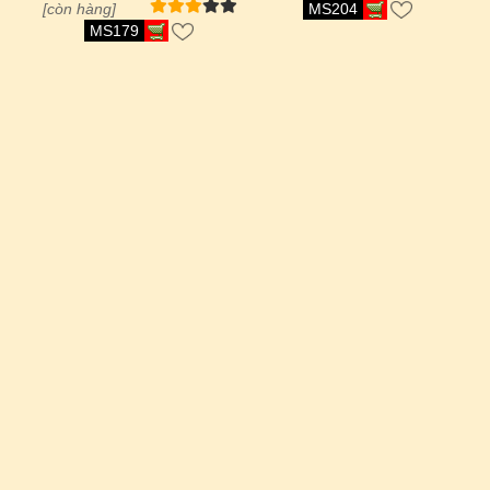
[còn hàng]
MS204
MS179