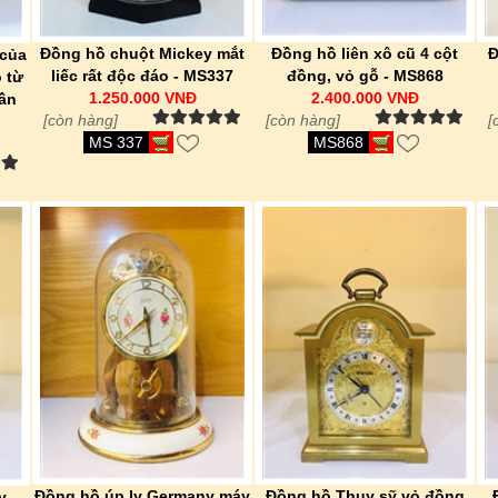
Đồng hồ chuột Mickey mắt
Đồng hồ liên xô cũ 4 cột
Đ
 của
liếc rất độc đáo - MS337
đồng, vỏ gỗ - MS868
o từ
1.250.000 VNĐ
2.400.000 VNĐ
ần
[còn hàng]
[còn hàng]
[
MS 337
MS868
Đồng hồ úp ly Germany máy
Đồng hồ Thụy sỹ vỏ đồng
y