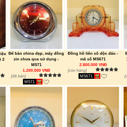
Để bàn china đẹp, máy đồng
Đồng hồ liên xô độc đáo -
iệu
zin chưa qua sử dụng -
mã số MS671
i 2
MS71
2.800.000 VNĐ
1.200.000 VNĐ
[còn hàng]
[đã bán]
MS671
[
MS71