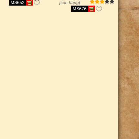
MS652
[còn hàng]
MS676