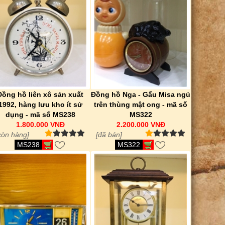
Đồng hồ liên xô sản xuất
Đồng hồ Nga - Gấu Misa ngủ
1992, hàng lưu kho ít sử
trên thùng mật ong - mã số
dụng - mã số MS238
MS322
1.800.000 VNĐ
2.200.000 VNĐ
còn hàng]
[đã bán]
MS238
MS322