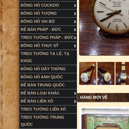
ĐỒNG HỒ CUCKOO
ĐỒNG HỒ TƯỢNG
ĐỒNG HỒ VAI BÒ
ĐỂ BÀN PHÁP - ĐỨC
TREO TƯỜNG PHÁP - ĐỨC
ĐỒNG HỒ THỤY SỸ
TREO TƯỜNG TẠ LÊ, TẠ
KHÚC
ĐỒNG HỒ DÂY THỪNG
ĐỒNG HỒ ANH QUỐC
ĐỂ BÀN TRUNG QUỐC
ĐỂ BÀN LOẠI KHÁC
HÀNG MỚI VỀ
ĐỂ BÀN LIÊN XÔ
TREO TƯỜNG LIÊN XÔ
TREO TƯỜNG TRUNG
QUỐC