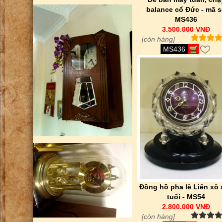
balance cổ Đức - mã 
MS436
3.500.000 VNĐ
[còn hàng]
MS436
Đồng hồ pha lê Liên xô
tuổi - MS54
2.800.000 VNĐ
[còn hàng]