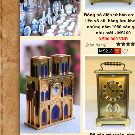
Đồng hồ điện tử bán cơ
liên xô cũ, hàng lưu kh
những năm 1980 còn g
như mới - MS160
3.500.000 VNĐ
[còn hàng]
MS218
Để bàn máy tuần, chạ