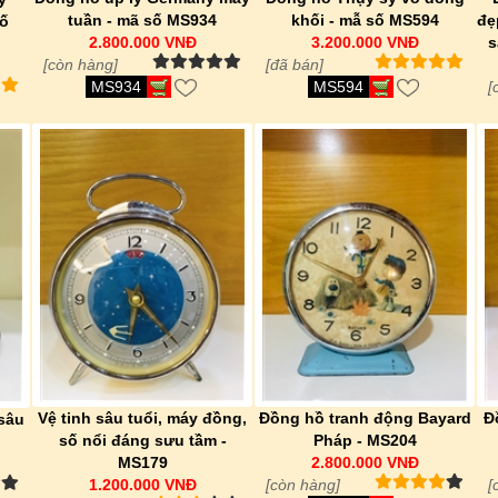
tuần - mã số MS934
khối - mẫ số MS594
đẹ
số
2.800.000 VNĐ
3.200.000 VNĐ
s
[còn hàng]
[đã bán]
MS934
MS594
[
Vệ tinh sâu tuổi, máy đồng,
Đồng hồ tranh động Bayard
Đ
 sâu
số nổi đáng sưu tầm -
Pháp - MS204
MS179
2.800.000 VNĐ
1.200.000 VNĐ
[còn hàng]
[