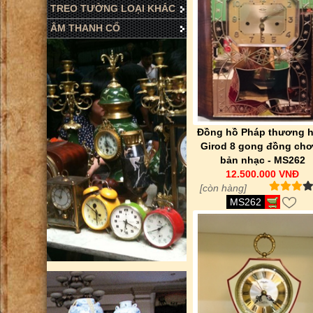
TREO TƯỜNG LOẠI KHÁC
ÂM THANH CỔ
Đồng hồ Pháp thương h
Girod 8 gong đồng chơ
bản nhạc - MS262
12.500.000 VNĐ
[còn hàng]
MS262