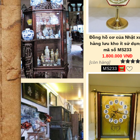
Đồng hồ cơ của Nhật x
hàng lưu kho ít sử dụn
mã số MS233
1.800.000 VNĐ
[còn hàng]
MS233